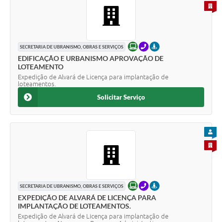
PARA 
ONLINE
TELEFONE
PRESENCIAL
SECRETARIA DE UBRANISMO, OBRAS E SERVIÇOS
EDIFICAÇÃO E URBANISMO APROVAÇÃO DE
LOTEAMENTO
Expedição de Alvará de Licença para implantação de
loteamentos.
Solicitar Serviço
PARA
PARA 
ONLINE
TELEFONE
PRESENCIAL
SECRETARIA DE UBRANISMO, OBRAS E SERVIÇOS
EXPEDIÇÃO DE ALVARÁ DE LICENÇA PARA
IMPLANTAÇÃO DE LOTEAMENTOS.
Expedição de Alvará de Licença para implantação de