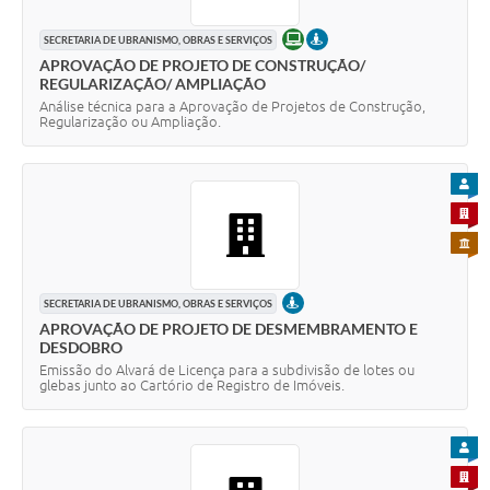
ONLINE
PRESENCIAL
SECRETARIA DE UBRANISMO, OBRAS E SERVIÇOS
APROVAÇÃO DE PROJETO DE CONSTRUÇÃO/
REGULARIZAÇÃO/ AMPLIAÇÃO
Análise técnica para a Aprovação de Projetos de Construção,
Regularização ou Ampliação.
PARA
PARA 
PARA 
PRESENCIAL
SECRETARIA DE UBRANISMO, OBRAS E SERVIÇOS
APROVAÇÃO DE PROJETO DE DESMEMBRAMENTO E
DESDOBRO
Emissão do Alvará de Licença para a subdivisão de lotes ou
glebas junto ao Cartório de Registro de Imóveis.
PARA
PARA 