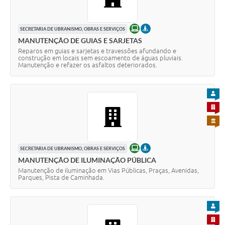
ONLINE
PRESENCIAL
SECRETARIA DE UBRANISMO, OBRAS E SERVIÇOS
MANUTENÇÃO DE GUIAS E SARJETAS
Reparos em guias e sarjetas e travessões afundando e
construção em locais sem escoamento de águas pluviais.
Manutenção e refazer os asfaltos deteriorados.
PARA
PARA 
PARA 
ONLINE
PRESENCIAL
SECRETARIA DE UBRANISMO, OBRAS E SERVIÇOS
MANUTENÇÃO DE ILUMINAÇÃO PÚBLICA
Manutenção de iluminação em Vias Públicas, Praças, Avenidas,
Parques, Pista de Caminhada.
PARA
PARA 