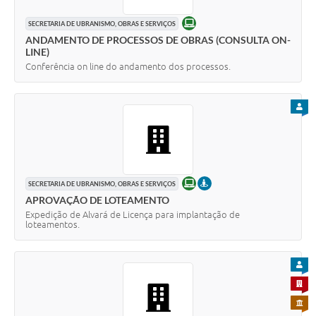
ONLINE
SECRETARIA DE UBRANISMO, OBRAS E SERVIÇOS
ANDAMENTO DE PROCESSOS DE OBRAS (CONSULTA ON-
LINE)
Conferência on line do andamento dos processos.
PARA
ONLINE
PRESENCIAL
SECRETARIA DE UBRANISMO, OBRAS E SERVIÇOS
APROVAÇÃO DE LOTEAMENTO
Expedição de Alvará de Licença para implantação de
loteamentos.
PARA
PARA 
PARA 