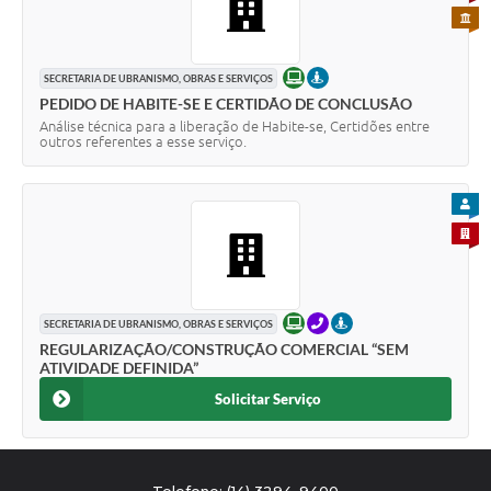
PARA 
ONLINE
PRESENCIAL
SECRETARIA DE UBRANISMO, OBRAS E SERVIÇOS
PEDIDO DE HABITE-SE E CERTIDÃO DE CONCLUSÃO
Análise técnica para a liberação de Habite-se, Certidões entre
outros referentes a esse serviço.
PARA
PARA 
ONLINE
TELEFONE
PRESENCIAL
SECRETARIA DE UBRANISMO, OBRAS E SERVIÇOS
REGULARIZAÇÃO/CONSTRUÇÃO COMERCIAL “SEM
ATIVIDADE DEFINIDA”
Solicitar Serviço