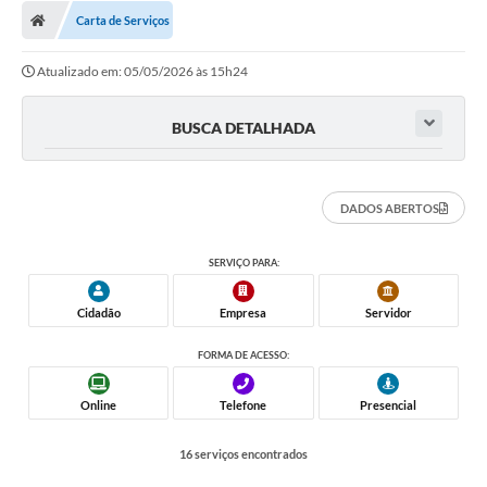
Diário Oficial
Carta de Serviços
Secretarias
Atualizado em: 05/05/2026 às 15h24
Cartas de Serviços
BUSCA DETALHADA
Editais
Transparência
DADOS ABERTOS
Internet Gratuita
SERVIÇO PARA:
Contato
Cidadão
Empresa
Servidor
FAQ / Perguntas e Respostas Frequentes
FORMA DE ACESSO:
Online
Telefone
Presencial
16 serviços encontrados