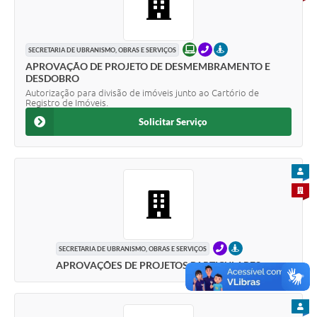
ONLINE
TELEFONE
PRESENCIAL
SECRETARIA DE UBRANISMO, OBRAS E SERVIÇOS
APROVAÇÃO DE PROJETO DE DESMEMBRAMENTO E
DESDOBRO
Autorização para divisão de imóveis junto ao Cartório de
Registro de Imóveis.
Solicitar Serviço
PARA
PARA 
TELEFONE
PRESENCIAL
SECRETARIA DE UBRANISMO, OBRAS E SERVIÇOS
APROVAÇÕES DE PROJETOS PARTICULARES
PARA