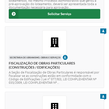
loteamentos. No mesmo Processo Administrativo que gerou a
pré-aprovação do loteamento, deverá ser apresentada toda a
documentação necessária para aprovação...
Solicitar Serviço
PARA
PRESENCIAL
SECRETARIA DE UBRANISMO, OBRAS E SERVIÇOS
FISCALIZAÇÃO DE OBRAS PARTICULARES
(CONSTRUÇÕES / EDIFICAÇÕES)
A Seção de Fiscalização de Obras Particulares é responsável por
fiscalizar se as construções estão em conformidade com o
Código de Edificações ( Lei n° 077/83), LEI COMPLEMENTAR Nº
035/2009, LEI COMPLEMENTAR Nº...
PARA