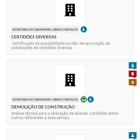
PRESENCIAL
SECRETARIA DE UBRANISMO, OBRAS E SERVIÇOS
CERTIDÕES DIVERSAS
Certificação da possibilidade ou não de aprovação de
solicitações de certidões diversas.
PARA
PARA 
PARA 
ONLINE
PRESENCIAL
SECRETARIA DE UBRANISMO, OBRAS E SERVIÇOS
DEMOLIÇÃO DE CONSTRUÇÃO
Análise técnica para a liberação de Alvarás, Certidões entre
outros referentes a esse serviço.
PARA