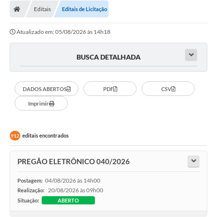
Diário Oficial
Editais
Editais de Licitação
Secretarias
Atualizado em: 05/08/2026 às 14h18
Cartas de Serviços
BUSCA DETALHADA
Editais
Transparência
DADOS ABERTOS
PDF
CSV
Imprimir
Internet Gratuita
Contato
editais encontrados
912
FAQ / Perguntas e Respostas Frequentes
PREGÃO ELETRÔNICO 040/2026
04/08/2026 às 14h00
Postagem:
20/08/2026 às 09h00
Realização:
Situação:
ABERTO