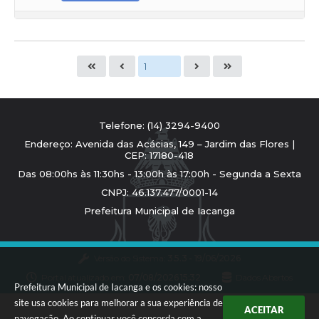
Telefone: (14) 3294-9400
Endereço: Avenida das Acácias, 149 – Jardim das Flores |
CEP: 17180-418
Das 08:00hs às 11:30hs - 13:00h às 17:00h - Segunda a Sexta
CNPJ: 46.137.477/0001-14
Prefeitura Municipal de Iacanga
Versão do Sistema:
3.5.3 - 19/06/2026
Portal atualizado em:
07/08/2026 15:32
Dados Abertos
Prefeitura Municipal de Iacanga e os cookies: nosso
site usa cookies para melhorar a sua experiência de
ACEITAR
navegação. Ao continuar você concorda com a