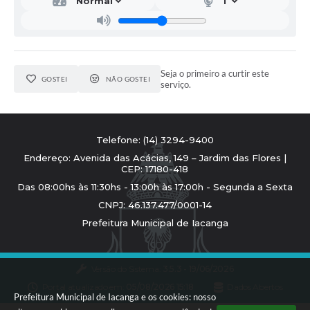
Seja o primeiro a curtir este
GOSTEI
NÃO GOSTEI
serviço.
Telefone: (14) 3294-9400
Endereço: Avenida das Acácias, 149 – Jardim das Flores |
CEP: 17180-418
Das 08:00hs às 11:30hs - 13:00h às 17:00h - Segunda a Sexta
CNPJ: 46.137.477/0001-14
Prefeitura Municipal de Iacanga
Versão do Sistema:
3.5.3 - 19/06/2026
Portal atualizado em:
05/08/2026 15:18
Dados Abertos
Prefeitura Municipal de Iacanga e os cookies: nosso