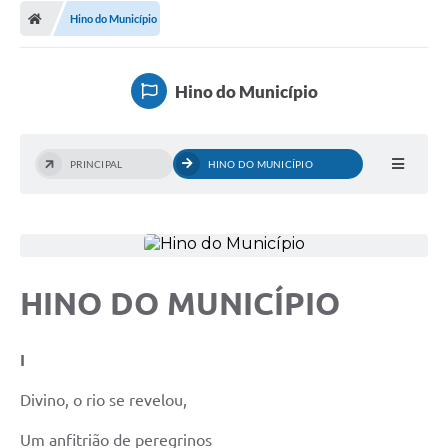
Diário Oficial
Hino do Município
Secretarias
Hino do Município
Cartas de Serviços
Editais
PRINCIPAL
HINO DO MUNICÍPIO
Transparência
Internet Gratuita
Contato
HINO DO MUNICÍPIO
FAQ / Perguntas e Respostas Frequentes
I
Divino, o rio se revelou,
Um anfitrião de peregrinos