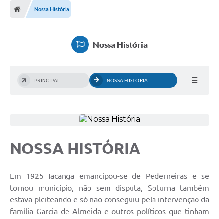
Diário Oficial
Nossa História
Secretarias
Nossa História
Cartas de Serviços
Editais
PRINCIPAL
NOSSA HISTÓRIA
Transparência
Internet Gratuita
Contato
NOSSA HISTÓRIA
FAQ / Perguntas e Respostas Frequentes
Em 1925 Iacanga emancipou-se de Pederneiras e se
tornou município, não sem disputa, Soturna também
estava pleiteando e só não conseguiu pela intervenção da
família Garcia de Almeida e outros políticos que tinham