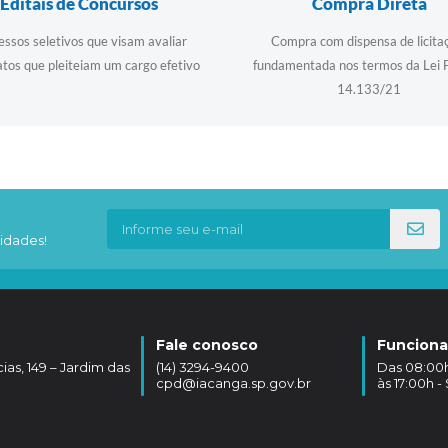
Editais de Concursos
Compra Direta
essos seletivos que visam avaliar
Compra com dispensa de licita
tos que pleiteiam um cargo efetivo
fundamentada nos termos da Lei 
14.133/21
idades!
Fale conosco
Funcion
as, 149 – Jardim das
(14) 3294-9400
Das 08:00hs
cpd@iacanga.sp.gov.br
às 17:00h 