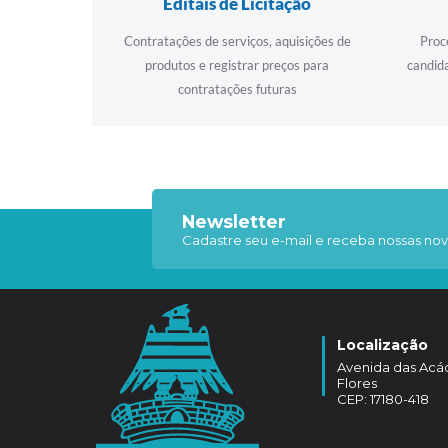
Editais de Licitação
Contratações de serviços, aquisições de
Proc
produtos e registrar preços para
candida
contratações futuras
Newsletter
Cadastre seu e-mail e receba nossas nov
Localização
Avenida das Acáci
Flores
CEP: 17180-418