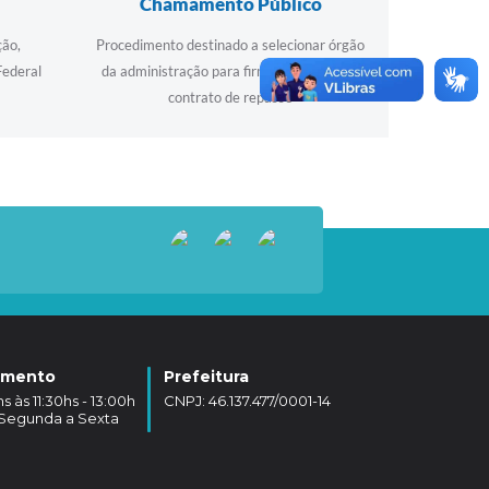
Chamamento Público
ção,
Procedimento destinado a selecionar órgão
Federal
da administração para firmar convênio ou
contrato de repasse
amento
Prefeitura
 às 11:30hs - 13:00h
CNPJ: 46.137.477/0001-14
- Segunda a Sexta