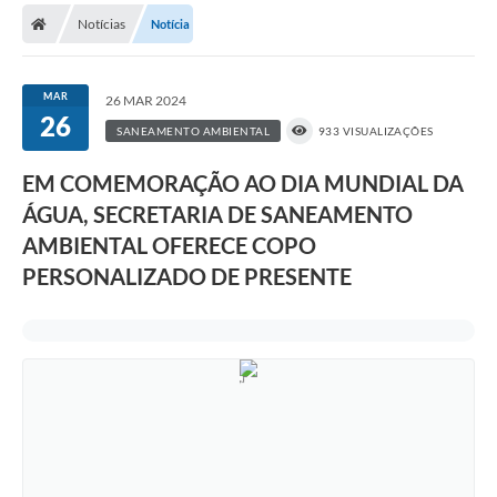
Diário Oficial
Notícias
Notícia
Secretarias
MAR
26 MAR 2024
Cartas de Serviços
26
SANEAMENTO AMBIENTAL
933 VISUALIZAÇÕES
Editais
EM COMEMORAÇÃO AO DIA MUNDIAL DA
Transparência
ÁGUA, SECRETARIA DE SANEAMENTO
AMBIENTAL OFERECE COPO
Internet Gratuita
PERSONALIZADO DE PRESENTE
Contato
FAQ / Perguntas e Respostas Frequentes