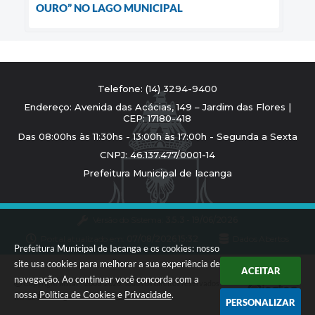
OURO” NO LAGO MUNICIPAL
Telefone: (14) 3294-9400
Endereço: Avenida das Acácias, 149 – Jardim das Flores |
CEP: 17180-418
Das 08:00hs às 11:30hs - 13:00h às 17:00h - Segunda a Sexta
CNPJ: 46.137.477/0001-14
Prefeitura Municipal de Iacanga
Versão do Sistema:
3.5.3 - 19/06/2026
Portal atualizado em:
07/08/2026 15:32
Dados Abertos
Prefeitura Municipal de Iacanga e os cookies: nosso
site usa cookies para melhorar a sua experiência de
ACEITAR
navegação. Ao continuar você concorda com a
Copyright Instar - 2006-2026. Todos os direitos reservados -
nossa
Política de Cookies
e
Privacidade
.
Instar Tecnologia
PERSONALIZAR