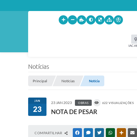
IACA
Notícias
Principal
Notícias
Notícia
JAN
23 JAN 2023
OBRAS
622 VISUALIZAÇÕES
23
NOTA DE PESAR
COMPARTILHAR
FACEBOOK
MESSENGER
TWITTER
WHATSAPP
OUTRAS