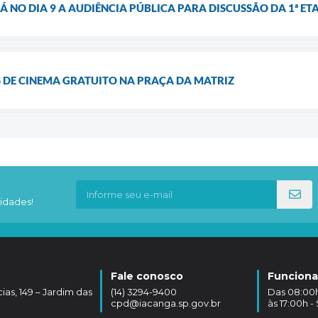
Á NO DIA 9 A AUDIÊNCIA PÚBLICA PARA DISCUSSÃO DA 1ª 
 DE CINEMA GRATUITO NA PRAÇA DA MATRIZ
idades!
Fale conosco
Funcion
as, 149 – Jardim das
(14) 3294-9400
Das 08:00hs
cpd@iacanga.sp.gov.br
às 17:00h 