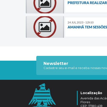
PREFEITURA REALIZAR
24 JUL 2023 - 12h10
AMANHÃ TEM SESSÕES
Newsletter
Cadastre seu e-mail e receba nossas nov
Localização
Avenida das Acáci
Flores
CEP: 17180-418