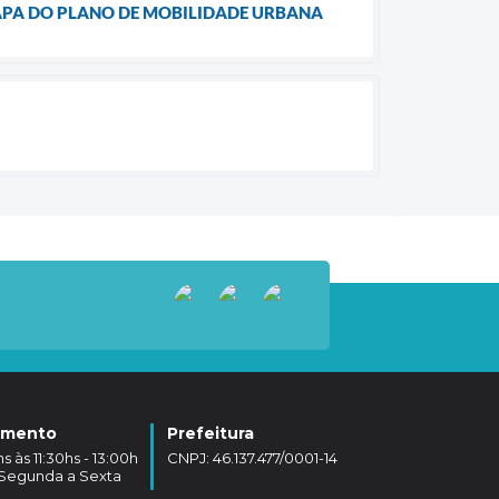
ETAPA DO PLANO DE MOBILIDADE URBANA
amento
Prefeitura
 às 11:30hs - 13:00h
CNPJ: 46.137.477/0001-14
- Segunda a Sexta