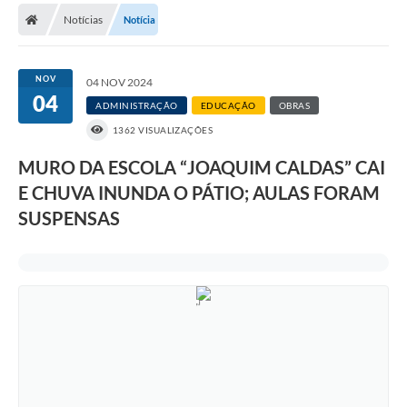
Diário Oficial
Notícias
Notícia
Secretarias
NOV
04 NOV 2024
Cartas de Serviços
04
ADMINISTRAÇÃO
EDUCAÇÃO
OBRAS
Editais
1362 VISUALIZAÇÕES
Transparência
MURO DA ESCOLA “JOAQUIM CALDAS” CAI
E CHUVA INUNDA O PÁTIO; AULAS FORAM
Internet Gratuita
SUSPENSAS
Contato
FAQ / Perguntas e Respostas Frequentes