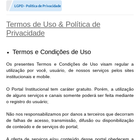
Diário Oficial
LGPD - Política de Privacidade
Secretarias
Termos de Uso & Política de
Cartas de Serviços
Privacidade
Editais
Termos e Condições de Uso
Transparência
Os presentes Termos e Condições de Uso visam regular a
Internet Gratuita
utilização por você, usuário, de nossos serviços pelos sites
institucionais e mobile.
Contato
O Portal Institucional tem caráter gratuito. Porém, a utilização
FAQ / Perguntas e Respostas Frequentes
de alguns serviços e canais somente poderá ser feita mediante
o registro do usuário;
Não nos responsabilizamos por danos a terceiros que decorram
de falhas de acesso, transmissão, difusão ou disponibilização
de conteúdo e de serviços do portal;
A oferta de serviços e/ou conteúdo desse portal obedecem a