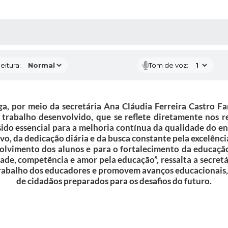
 MÍDIAS
RECEBA NOTÍCIAS
eitura:
Tom de voz:
a, por meio da secretária Ana Cláudia Ferreira Castro Fan
e trabalho desenvolvido, que se reflete diretamente nos 
do essencial para a melhoria contínua da qualidade do ens
ivo, da dedicação diária e da busca constante pela excelênc
nvolvimento dos alunos e para o fortalecimento da educaç
de, competência e amor pela educação”, ressalta a secretá
 trabalho dos educadores e promovem avanços educacionais
de cidadãos preparados para os desafios do futuro.