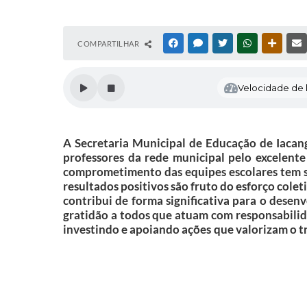
COMPARTILHAR
FACEBOOK
MESSENGER
TWITTER
WHATSAPP
OUTRAS
Velocidade de l
A Secretaria Municipal de Educação de Iacang
professores da rede municipal pelo excelent
comprometimento das equipes escolares tem si
resultados positivos são fruto do esforço colet
contribui de forma significativa para o dese
gratidão a todos que atuam com responsabilida
investindo e apoiando ações que valorizam o