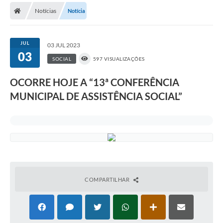
Diário Oficial
Notícias
Notícia
Secretarias
JUL
03 JUL 2023
Cartas de Serviços
03
SOCIAL
597 VISUALIZAÇÕES
Editais
OCORRE HOJE A “13ª CONFERÊNCIA
Transparência
MUNICIPAL DE ASSISTÊNCIA SOCIAL”
Internet Gratuita
Contato
FAQ / Perguntas e Respostas Frequentes
COMPARTILHAR