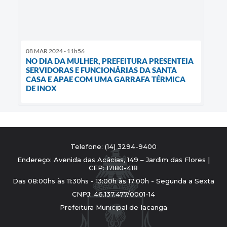
08 MAR 2024 - 11h56
NO DIA DA MULHER, PREFEITURA PRESENTEIA
SERVIDORAS E FUNCIONÁRIAS DA SANTA
CASA E APAE COM UMA GARRAFA TÉRMICA
DE INOX
Telefone: (14) 3294-9400
Endereço: Avenida das Acácias, 149 – Jardim das Flores |
CEP: 17180-418
Das 08:00hs às 11:30hs - 13:00h às 17:00h - Segunda a Sexta
CNPJ: 46.137.477/0001-14
Prefeitura Municipal de Iacanga