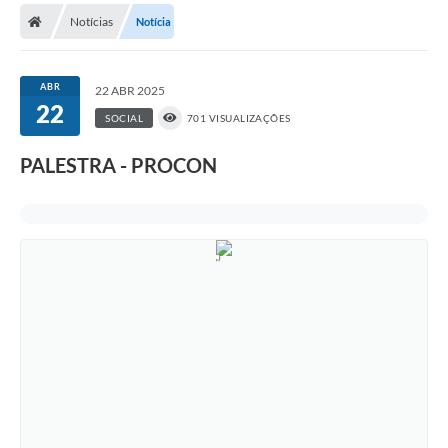
Diário Oficial
Notícias
Notícia
Secretarias
ABR
22 ABR 2025
Cartas de Serviços
22
SOCIAL
701 VISUALIZAÇÕES
Editais
PALESTRA - PROCON
Transparência
Internet Gratuita
Contato
FAQ / Perguntas e Respostas Frequentes