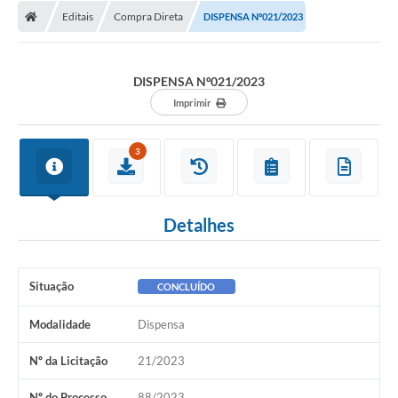
Diário Oficial
Editais
Compra Direta
DISPENSA Nº021/2023
Secretarias
DISPENSA Nº021/2023
Cartas de Serviços
Imprimir
Editais
3
Transparência
Internet Gratuita
Detalhes
Contato
FAQ / Perguntas e Respostas Frequentes
Situação
CONCLUÍDO
Modalidade
Dispensa
Nº da Licitação
21/2023
Nº do Processo
88/2023