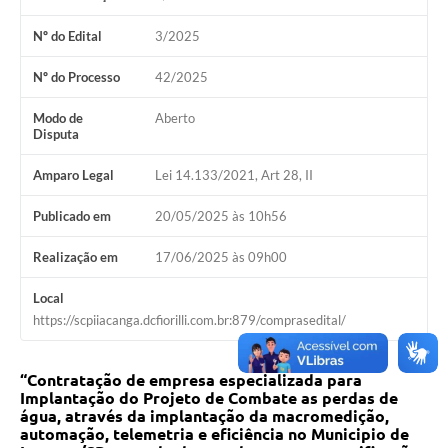
Nº do Edital
3/2025
Nº do Processo
42/2025
Modo de
Aberto
Disputa
Amparo Legal
Lei 14.133/2021, Art 28, II
Publicado em
20/05/2025 às 10h56
Realização em
17/06/2025 às 09h00
Local
https://scpiiacanga.dcfiorilli.com.br:879/comprasedital/
“Contratação de empresa especializada para
Implantação do Projeto de Combate as perdas de
água, através da implantação da macromedição,
automação, telemetria e eficiência no Municipio de