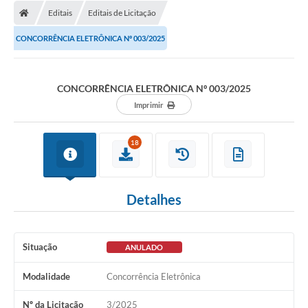
Diário Oficial
Editais
Editais de Licitação
Secretarias
CONCORRÊNCIA ELETRÔNICA Nº 003/2025
Cartas de Serviços
CONCORRÊNCIA ELETRÔNICA Nº 003/2025
Editais
Imprimir
Transparência
18
Internet Gratuita
Contato
Detalhes
FAQ / Perguntas e Respostas Frequentes
Situação
ANULADO
Modalidade
Concorrência Eletrônica
Nº da Licitação
3/2025