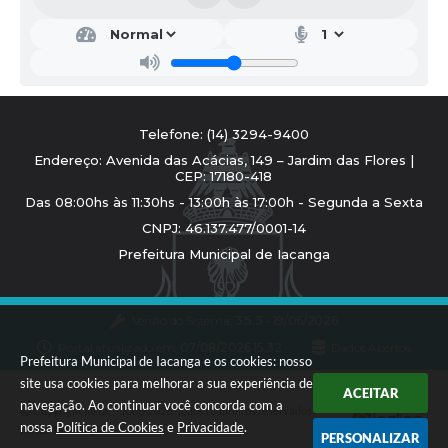
Telefone: (14) 3294-9400
Endereço: Avenida das Acácias, 149 – Jardim das Flores |
CEP: 17180-418
Das 08:00hs às 11:30hs - 13:00h às 17:00h - Segunda a Sexta
CNPJ: 46.137.477/0001-14
Prefeitura Municipal de Iacanga
Versão do Sistema:
3.5.3 - 19/06/2026
Portal atualizado em:
07/08/2026 15:32
Dados Abertos
Prefeitura Municipal de Iacanga e os cookies: nosso
site usa cookies para melhorar a sua experiência de
ACEITAR
navegação. Ao continuar você concorda com a
Copyright Instar - 2006-2026. Todos os direitos reservados -
nossa
Política de Cookies
e
Privacidade
.
Instar Tecnologia
PERSONALIZAR