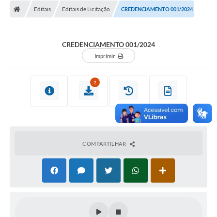
Diário Oficial
Editais
Editais de Licitação
CREDENCIAMENTO 001/2024
Secretarias
CREDENCIAMENTO 001/2024
Cartas de Serviços
Imprimir
Editais
2
Transparência
Internet Gratuita
Contato
COMPARTILHAR
FAQ / Perguntas e Respostas Frequentes