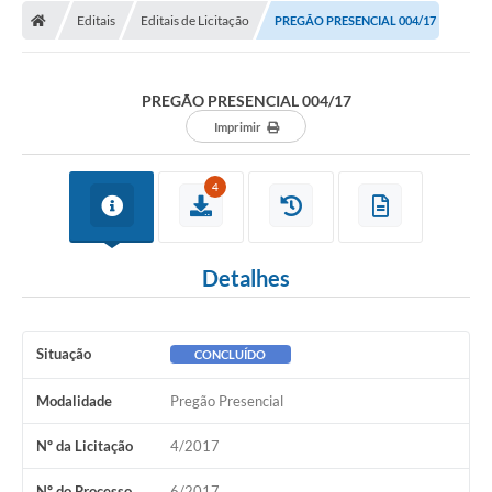
Diário Oficial
Editais
Editais de Licitação
PREGÃO PRESENCIAL 004/17
Secretarias
PREGÃO PRESENCIAL 004/17
Cartas de Serviços
Imprimir
Editais
4
Transparência
Internet Gratuita
Detalhes
Contato
FAQ / Perguntas e Respostas Frequentes
Situação
CONCLUÍDO
Modalidade
Pregão Presencial
Nº da Licitação
4/2017
Nº do Processo
6/2017