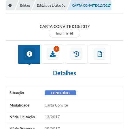
Diário Oficial
Editais
Editais de Licitação
CARTA CONVITE 013/2017
Secretarias
CARTA CONVITE 013/2017
Cartas de Serviços
Imprimir
Editais
2
Transparência
Internet Gratuita
Detalhes
Contato
FAQ / Perguntas e Respostas Frequentes
Situação
CONCLUÍDO
Modalidade
Carta Convite
Nº da Licitação
13/2017
Nº do Processo
25/2017