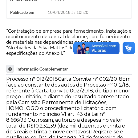
Publicado em
10/04/2018 às 10h20
“Contratação de empresa para fornecimento, instalação e
monitoramento de central de alarme, com fornecimento
de materiais nas dependências da Creche Escola
“Alcebíades da Silva Mattos” de acordo com as
especificações do Anexo I.”
Informação Complementar
Processo n° 012/2018Carta Convite n° 002/2018Em
face ao constante dos autos do Processo nº 012/18,
referente à Carta Convite 002/2018, do tipo menor
preço unitário, e diante do resultado apresentado
pela Comissão Permanente de Licitações,
HOMOLOGO o procedimento licitatório, com
fundamento no inciso VI art. 43 da Lei nº
8.666/93.Outrossim, autorizo a despesa no valor
total de R$10.232,39 (dez mil duzentos e trinta e
dois reais e trinta e nove centavos).Registre-se e
publique-se. PM. de Iacanga, 23 de fevereiro de