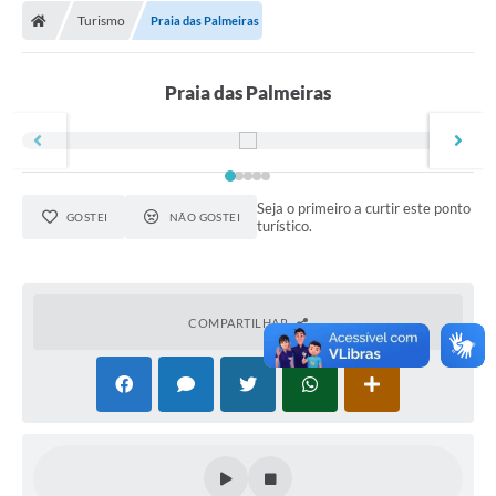
Diário Oficial
Turismo
Praia das Palmeiras
Secretarias
Praia das Palmeiras
Cartas de Serviços
Editais
Transparência
Seja o primeiro a curtir este ponto
GOSTEI
NÃO GOSTEI
turístico.
Internet Gratuita
Contato
COMPARTILHAR
FAQ / Perguntas e Respostas Frequentes