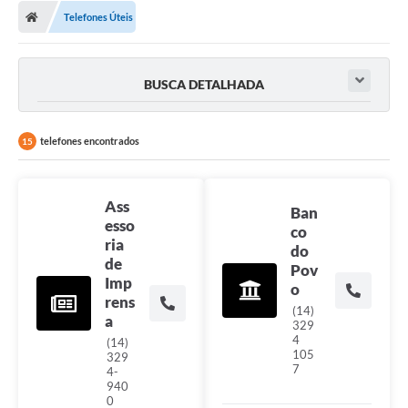
Diário Oficial
Telefones Úteis
Secretarias
BUSCA DETALHADA
Cartas de Serviços
Editais
telefones encontrados
15
Transparência
Internet Gratuita
Ass
Ban
esso
co
Contato
ria
do
de
Pov
FAQ / Perguntas e Respostas Frequentes
Imp
o
rens
(14)
a
329
4
(14)
105
329
7
4-
940
0