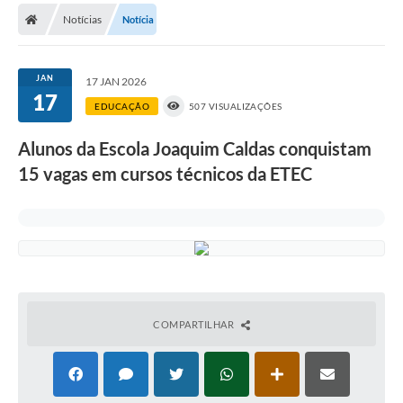
Diário Oficial
Notícias
Notícia
Secretarias
JAN
17 JAN 2026
Cartas de Serviços
17
EDUCAÇÃO
507 VISUALIZAÇÕES
Editais
Alunos da Escola Joaquim Caldas conquistam
Transparência
15 vagas em cursos técnicos da ETEC
Internet Gratuita
Contato
FAQ / Perguntas e Respostas Frequentes
COMPARTILHAR