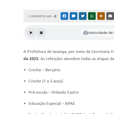
COMPARTILHAR
FACEBOOK
MESSENGER
TWITTER
WHATSAPP
OUTRAS
Velocidade de l
A Prefeitura de Iacanga, por meio da Secretaria 
de 2025
. As refeições atendem todas as etapas da
Creche – Berçário
Creche (1 a 3 anos)
Pré-escola – Orlando Castro
Educação Especial – APAE