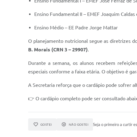
Ensino Fundamental I – EMEF José Ferraz de S
Ensino Fundamental II – EMEF Joaquim Caldas
Ensino Médio – EE Padre Jorge Mattar
O planejamento nutricional segue as diretrizes d
B. Morais (CRN 3 – 29907)
.
Durante a semana, os alunos recebem refeições 
especiais conforme a faixa etária. O objetivo é g
A Secretaria reforça que o cardápio pode sofrer 
👉 O cardápio completo pode ser consultado abai
Seja o primeiro a curtir es
GOSTEI
NÃO GOSTEI