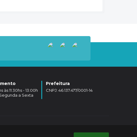
amento
Prefeitura
 às 11:30hs - 13:00h
CNPJ: 46.137.477/0001-14
- Segunda a Sexta