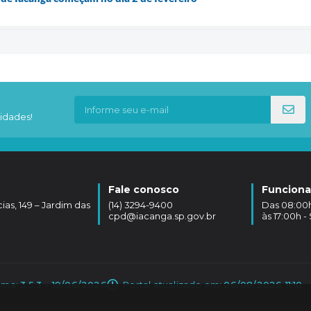
idades!
Fale conosco
Funcion
as, 149 – Jardim das
(14) 3294-9400
Das 08:00hs
cpd@iacanga.sp.gov.br
às 17:00h 
ema:
3.5.3 - 19/06/2026
Portal atualizado em:
06/08/2026 11:10