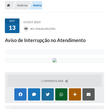
Diário Oficial
Notícias
Notícia
Secretarias
OUT
13 OUT 2025
Cartas de Serviços
13
401 VISUALIZAÇÕES
Editais
Aviso de Interrupção no Atendimento
Transparência
Internet Gratuita
Contato
FAQ / Perguntas e Respostas Frequentes
COMPARTILHAR