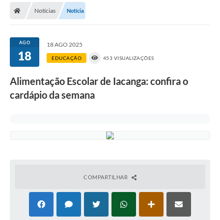
Diário Oficial
Notícias
Notícia
Secretarias
AGO
18 AGO 2025
Cartas de Serviços
18
EDUCAÇÃO
453 VISUALIZAÇÕES
Editais
Alimentação Escolar de Iacanga: confira o
Transparência
cardápio da semana
Internet Gratuita
Contato
FAQ / Perguntas e Respostas Frequentes
COMPARTILHAR