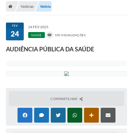
Diário Oficial
Notícias
Notícia
Secretarias
FEV
24 FEV 2025
Cartas de Serviços
24
SAÚDE
550 VISUALIZAÇÕES
Editais
AUDIÊNCIA PÚBLICA DA SAÚDE
Transparência
Internet Gratuita
Contato
FAQ / Perguntas e Respostas Frequentes
COMPARTILHAR