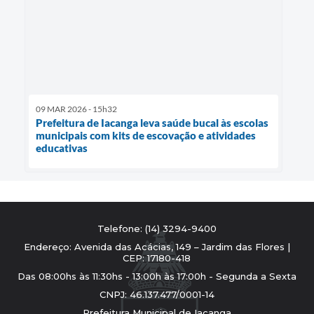
09 MAR 2026 - 15h32
Prefeitura de Iacanga leva saúde bucal às escolas
municipais com kits de escovação e atividades
educativas
Telefone: (14) 3294-9400
Endereço: Avenida das Acácias, 149 – Jardim das Flores |
CEP: 17180-418
Das 08:00hs às 11:30hs - 13:00h às 17:00h - Segunda a Sexta
CNPJ: 46.137.477/0001-14
Prefeitura Municipal de Iacanga