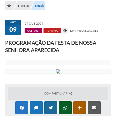
Diário Oficial
Notícias
Notícia
Secretarias
OUT
09 OUT 2024
Cartas de Serviços
09
CULTURA
TURISMO
1244 VISUALIZAÇÕES
Editais
PROGRAMAÇÃO DA FESTA DE NOSSA
Transparência
SENHORA APARECIDA
Internet Gratuita
Contato
FAQ / Perguntas e Respostas Frequentes
COMPARTILHAR