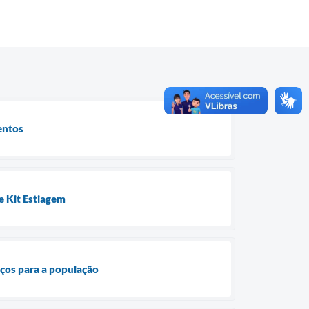
entos
e Kit Estiagem
iços para a população