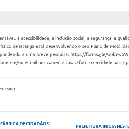
 MÍDIAS
RECEBA NOTÍCIAS
ável, a acessibilidade, a inclusão social, a segurança, a quali
urístico de Iacanga está desenvolvendo o seu Plano de Mobilida
, respondendo a uma breve pesquisa. https://forms.gle/GbkY
úmero e/ou e-mail nos comentários. O futuro da cidade passa p
ta notícia.
“FÁBRICA DE CIDADÃOS”
PREFEITURA INICIA NES