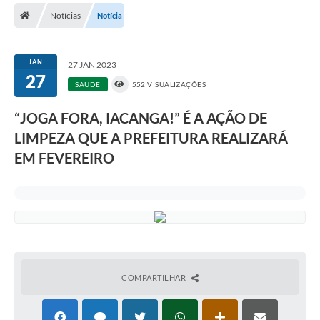
Diário Oficial
Notícias
Notícia
Secretarias
JAN
27 JAN 2023
Cartas de Serviços
27
SAÚDE
552 VISUALIZAÇÕES
Editais
“JOGA FORA, IACANGA!” É A AÇÃO DE
Transparência
LIMPEZA QUE A PREFEITURA REALIZARÁ
EM FEVEREIRO
Internet Gratuita
Contato
FAQ / Perguntas e Respostas Frequentes
COMPARTILHAR