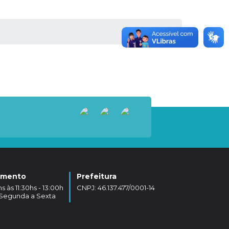
amento
Prefeitura
 às 11:30hs - 13:00h
CNPJ: 46.137.477/0001-14
- Segunda a Sexta