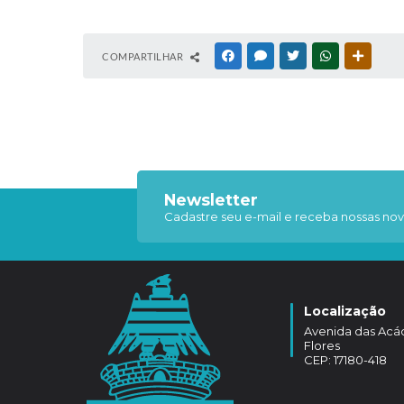
COMPARTILHAR
FACEBOOK
MESSENGER
TWITTER
WHATSAPP
OUTRAS
Newsletter
Cadastre seu e-mail e receba nossas nov
Localização
Avenida das Acáci
Flores
CEP: 17180-418