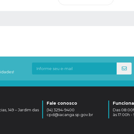
 MÍDIAS
idades!
Fale conosco
Funcion
as, 149 – Jardim das
(14) 3294-9400
Das 08:00hs
cpd@iacanga.sp.gov.br
às 17:00h 