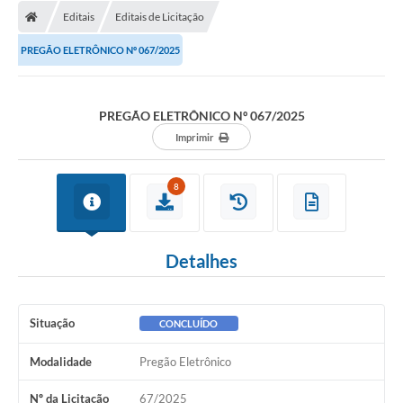
Diário Oficial
Editais
Editais de Licitação
Secretarias
PREGÃO ELETRÔNICO Nº 067/2025
Cartas de Serviços
PREGÃO ELETRÔNICO Nº 067/2025
Editais
Imprimir
Transparência
8
Internet Gratuita
Contato
Detalhes
FAQ / Perguntas e Respostas Frequentes
Situação
CONCLUÍDO
Modalidade
Pregão Eletrônico
Nº da Licitação
67/2025