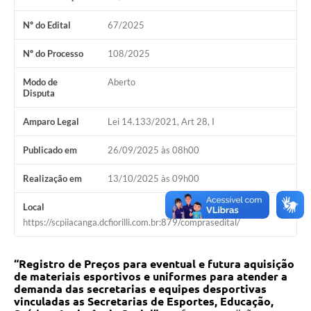
Nº do Edital
67/2025
Nº do Processo
108/2025
Modo de
Aberto
Disputa
Amparo Legal
Lei 14.133/2021, Art 28, I
Publicado em
26/09/2025 às 08h00
Realização em
13/10/2025 às 09h00
Local
https://scpiiacanga.dcfiorilli.com.br:879/comprasedital/
“Registro de Preços para eventual e futura aquisição
de materiais esportivos e uniformes para atender a
demanda das secretarias e equipes desportivas
vinculadas as Secretarias de Esportes, Educação,