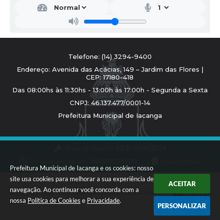
Telefone: (14) 3294-9400
Endereço: Avenida das Acácias, 149 – Jardim das Flores |
CEP: 17180-418
Das 08:00hs às 11:30hs - 13:00h às 17:00h - Segunda a Sexta
CNPJ: 46.137.477/0001-14
Prefeitura Municipal de Iacanga
Versão do Sistema:
3.5.3 - 19/06/2026
Portal atualizado em:
06/08/2026 15:51
Dados Abertos
Prefeitura Municipal de Iacanga e os cookies: nosso
site usa cookies para melhorar a sua experiência de
ACEITAR
navegação. Ao continuar você concorda com a
Copyright Instar - 2006-2026. Todos os direitos reservados -
nossa
Política de Cookies
e
Privacidade
.
Instar Tecnologia
PERSONALIZAR