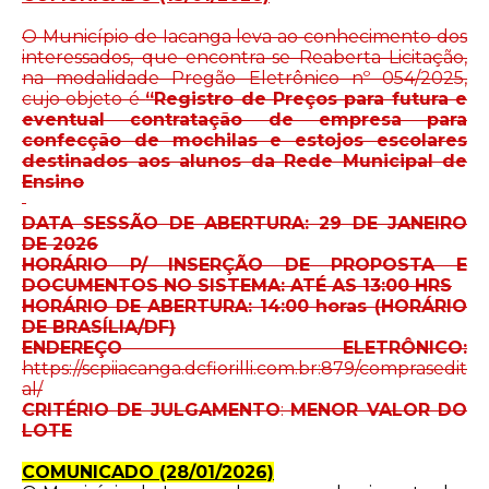
O Município de Iacanga leva ao conhecimento dos
interessados, que encontra-se Reaberta Licitação,
na modalidade Pregão Eletrônico nº 054/2025,
cujo objeto é
“Registro de Preços para futura e
eventual contratação de empresa para
confecção de mochilas e estojos escolares
destinados aos alunos da Rede Municipal de
Ensino
DATA SESSÃO DE ABERTURA: 29 DE JANEIRO
DE 2026
HORÁRIO P/ INSERÇÃO DE PROPOSTA E
DOCUMENTOS NO SISTEMA
: ATÉ AS 13:00 HRS
HORÁRIO DE ABERTURA: 14:00 horas (HORÁRIO
DE BRASÍLIA/DF)
ENDEREÇO ELETRÔNICO:
https://scpiiacanga.dcfiorilli.com.br:879/comprasedit
al/
CRITÉRIO DE JULGAMENTO
:
MENOR VALOR DO
LOTE
COMUNICADO (28/01/2026)