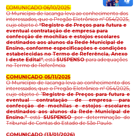
COMUNICADO 06/10/2025
O Município de Iacanga leva ao conhecimento dos
interessados, que o Pregão Eletrônico nº 054/2025,
cujo objeto é
“Registro de Preços para futura e
eventual contratação de empresa para
confecção de mochilas e estojos escolares
destinados aos alunos da Rede Municipal de
Ensino, conforme especificações e condições
estabelecidas no Termo de Referência, Anexo
I deste Edital”
, está
SUSPENSO
para adequações
no Termo de Referência.
COMUNICADO 05/11/2025
O Município de Iacanga leva ao conhecimento dos
interessados, que o Pregão Eletrônico nº 054/2025,
cujo objeto é
“
Registro de Preços para futura e
eventual contratação de empresa para
confecção de mochilas e estojos escolares
destinados aos alunos da Rede Municipal de
Ensino.”
está
SUSPENSO
por determinação do
Tribunal de Contas do Estado de São Paulo.
COMUNICADO (13/01/2026)