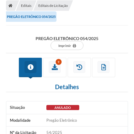
Diário Oficial
Editais
Editais de Licitação
Secretarias
PREGÃO ELETRÔNICO 054/2025
Cartas de Serviços
PREGÃO ELETRÔNICO 054/2025
Editais
Imprimir
Transparência
9
Internet Gratuita
Contato
Detalhes
FAQ / Perguntas e Respostas Frequentes
Situação
ANULADO
Modalidade
Pregão Eletrônico
Nº da Licitação
54/2025