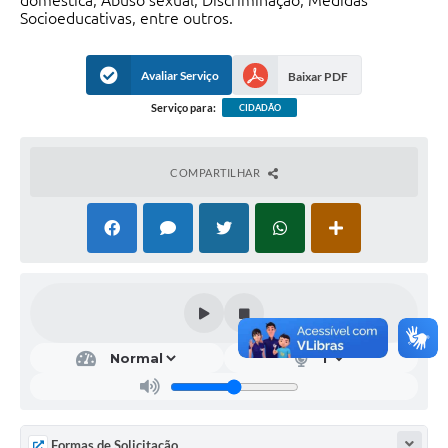
doméstica, Abuso sexual, Discriminação, Medidas
Socioeducativas, entre outros.
Avaliar Serviço
Baixar PDF
Serviço para:
CIDADÃO
COMPARTILHAR
Formas de Solicitação