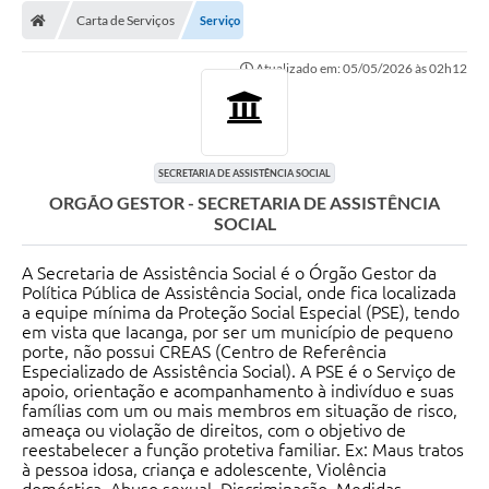
Diário Oficial
Carta de Serviços
Serviço
Secretarias
Atualizado em: 05/05/2026 às 02h12
Cartas de Serviços
Editais
SECRETARIA DE ASSISTÊNCIA SOCIAL
Transparência
ORGÃO GESTOR - SECRETARIA DE ASSISTÊNCIA
SOCIAL
Internet Gratuita
A Secretaria de Assistência Social é o Órgão Gestor da
Contato
Política Pública de Assistência Social, onde fica localizada
a equipe mínima da Proteção Social Especial (PSE), tendo
FAQ / Perguntas e Respostas Frequentes
em vista que Iacanga, por ser um município de pequeno
porte, não possui CREAS (Centro de Referência
Especializado de Assistência Social). A PSE é o Serviço de
apoio, orientação e acompanhamento à indivíduo e suas
famílias com um ou mais membros em situação de risco,
ameaça ou violação de direitos, com o objetivo de
reestabelecer a função protetiva familiar. Ex: Maus tratos
à pessoa idosa, criança e adolescente, Violência