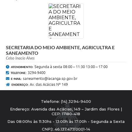
SECRETARIA DO MEIO AMBIENTE, AGRICULTRA E
SANEAMENTO
Celso Inacio Alves
Segunda à sexta 08:00 – 11:30 13:00 – 17:00
ATENDIMENTO:
3294-9400
TELEFONE:
saneamento@iacanga.sp.gov.br
E-MAIL:
Av. das Acácias Nº 149
ENDEREÇO:
Telefone: (14) 3294-9400
Endereço: Avenida das Acácias, 149 – Jardim das Flores |
CEP: 17180-418
Das 08:00hs às 11:30hs - 13:00h às 17:00h - Segunda a Sexta
CNPJ: 46.137.477/0001-14