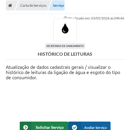
Diário Oficial
Carta de Serviços
Serviço
Secretarias
Atualizado em: 03/05/2026 às 04h46
Cartas de Serviços
Editais
SECRETARIA DE SANEAMENTO
Transparência
HISTÓRICO DE LEITURAS
Internet Gratuita
Atualização de dados cadastrais gerais / visualizar o
histórico de leituras da ligação de água e esgoto do tipo
Contato
de consumidor.
FAQ / Perguntas e Respostas Frequentes
Solicitar Serviço
Avaliar Serviço