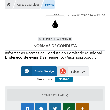
Diário Oficial
Carta de Serviços
Serviço
Secretarias
Atualizado em: 01/05/2026 às 12h06
Cartas de Serviços
Editais
SECRETARIA DE SANEAMENTO
Transparência
NORMAS DE CONDUTA
Informar as Normas de Conduta do Cemitério Municipal.
Internet Gratuita
Endereço de e-mail:
saneamento@iacanga.sp.gov.br
Contato
Avaliar Serviço
Baixar PDF
FAQ / Perguntas e Respostas Frequentes
Serviço para:
CIDADÃO
COMPARTILHAR