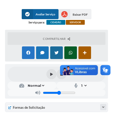
►Tecnológica/infraestrutura: gestão e manutenção do
parque tecnológico e periféricos pertencentes ao
Município de Iacanga, inclusive meios de comunicação e
Avaliar Serviço
Baixar PDF
transmissão, servidores de dados e segurança destes;
Serviço para:
CIDADÃO
SERVIDOR
► Assistência técnica: atendimento aos usuários e auxílio
na solução de problemas.
COMPARTILHAR
O setor atende ainda os serviços de telefonia (instalações
e transferências de linhas fixas, gestão de linhas móveis,
DDR e PABX) e televisão (realiza intermédio entre o
Município e as emissoras de TV).
Formas de Solicitação