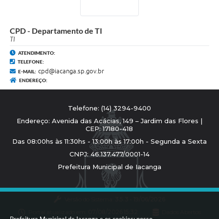
CPD - Departamento de TI
TI
ATENDIMENTO:
TELEFONE:
cpd@iacanga.sp.gov.br
E-MAIL:
ENDEREÇO:
Telefone: (14) 3294-9400
Endereço: Avenida das Acácias, 149 – Jardim das Flores |
CEP: 17180-418
Das 08:00hs às 11:30hs - 13:00h às 17:00h - Segunda a Sexta
CNPJ: 46.137.477/0001-14
Prefeitura Municipal de Iacanga
Versão do Sistema:
3.5.3 - 19/06/2026
Portal atualizado em:
07/08/2026 15:32
Dados Abertos