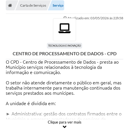
Diário Oficial
Carta de Serviços
Serviço
Secretarias
Atualizado em: 03/05/2026 às 22h58
Cartas de Serviços
Editais
TECNOLOGIA E INOVAÇÃO
Transparência
CENTRO DE PROCESSAMENTO DE DADOS - CPD
O CPD - Centro de Processamento de Dados - presta ao
Internet Gratuita
Município serviços relacionados à tecnologia da
informação e comunicação.
Contato
O setor não atende diretamente o público em geral, mas
FAQ / Perguntas e Respostas Frequentes
trabalha internamente para manutenção continuada dos
serviços prestados aos munícipes.
A unidade é dividida em:
► Administrativa: gestão dos contratos firmados entre o
Município e empresas prestadoras de serviços de
Clique para ver mais
tecnologia;