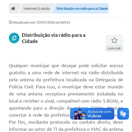
Diário Oficial
Internet Gratuíta
Distribuição via rádio para a Cidade
Secretarias
Atualizado em: 03/05/2026 às 06h31
Cartas de Serviços
Distribuição via rádio para a
Editais
Cidade
AVALIAR
Transparência
Internet Gratuita
Qualquer munícipe que desejar pode solicitar acesso
gratuito a uma rede de internet via rádio distribuída
Contato
pela antena da prefeitura localizada na Delegacia de
Polícia Civil. Para isso, o munícipe deve estar munido
FAQ / Perguntas e Respostas Frequentes
de uma antena receptora previamente instalada no
local a receber o sinal, compatível com rádio 5.8GHz, e
apontando para a direção da antena. Então, deve-se
conectar à rede da prefeitura, que estará sem senha.
Por fim, mediante protocolo ou contato direto, deve
informar ao setor de TI da prefeitura o MAC da antena