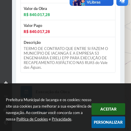
Valor da Obra
R$ 840.017,28
Valor Pago
R$ 840.017,28
Descrição
TERMO DE CONTRATO QUE ENTRE SI FAZEM O
MUNICÍPIO DE IACANGA E A EMPRESA S3
ENGENHARIA EIRELI EPP PARA EXECUÇÃO DE
RECAPEAMENTO ASFÁLTICO NAS RUAS do Vale
das Águas.
Execução da Obra
Prefeitura Municipal de Iacanga e os cookies: nosso
Situação
site usa cookies para melhorar a sua experiência de
ACEITAR
CONCLUÍDO
navegação. Ao continuar você concorda com a
nossa
Política de Cookies
e
Privacidade
.
PERSONALIZAR
Início
Leaflet
| Data ©
OpenStreetMap
contributors,
ODbL 1.0.
29/04/2024