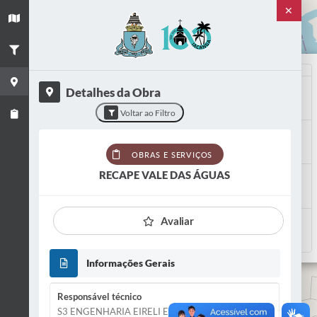
✕
+
−
Título
Detalhes da Obra
RECAPE VALE DAS ÁGUAS
Voltar ao Filtro
Categoria
Obras e Serviços
OBRAS E SERVIÇOS
RECAPE VALE DAS ÁGUAS
Situação
CONCLUÍDO
Avaliar
VER OBRA
VER FOTOS
Informações Gerais
Responsável técnico
2
S3 ENGENHARIA EIRELI EPP