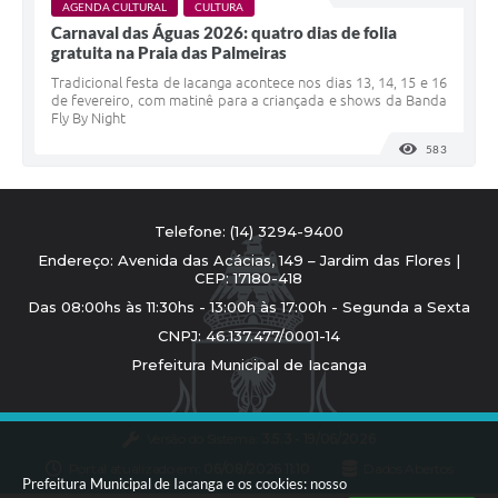
AGENDA CULTURAL
CULTURA
Carnaval das Águas 2026: quatro dias de folia
gratuita na Praia das Palmeiras
Tradicional festa de Iacanga acontece nos dias 13, 14, 15 e 16
de fevereiro, com matinê para a criançada e shows da Banda
Fly By Night
583
VISUALI
Telefone: (14) 3294-9400
Endereço: Avenida das Acácias, 149 – Jardim das Flores |
CEP: 17180-418
Das 08:00hs às 11:30hs - 13:00h às 17:00h - Segunda a Sexta
CNPJ: 46.137.477/0001-14
Prefeitura Municipal de Iacanga
Versão do Sistema:
3.5.3 - 19/06/2026
Portal atualizado em:
06/08/2026 11:10
Dados Abertos
Prefeitura Municipal de Iacanga e os cookies: nosso