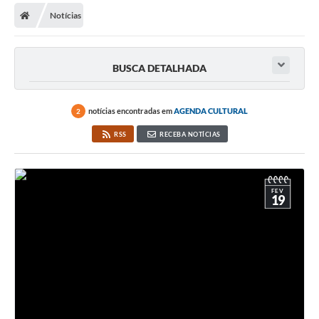
Diário Oficial
Notícias
Secretarias
Cartas de Serviços
BUSCA DETALHADA
Editais
notícias encontradas em
AGENDA CULTURAL
2
Transparência
RSS
RECEBA NOTÍCIAS
Internet Gratuita
Contato
FEV
19
FAQ / Perguntas e Respostas Frequentes