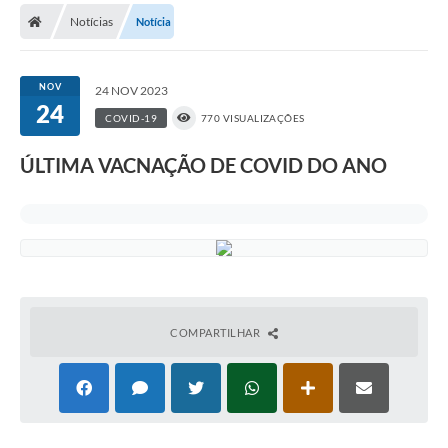
Diário Oficial
Notícias
Notícia
Secretarias
NOV
24 NOV 2023
Cartas de Serviços
24
COVID-19
770 VISUALIZAÇÕES
Editais
ÚLTIMA VACNAÇÃO DE COVID DO ANO
Transparência
Internet Gratuita
Contato
FAQ / Perguntas e Respostas Frequentes
COMPARTILHAR