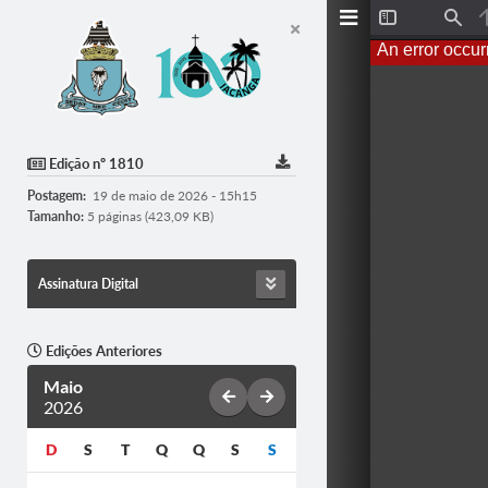
T
F
o
i
An error occur
g
n
g
d
l
e
S
i
d
Edição nº 1810
e
b
Postagem:
19 de maio de 2026 - 15h15
a
r
Tamanho:
5 páginas (423,09 KB)
Assinatura Digital
Edições Anteriores
Maio
2026
D
S
T
Q
Q
S
S