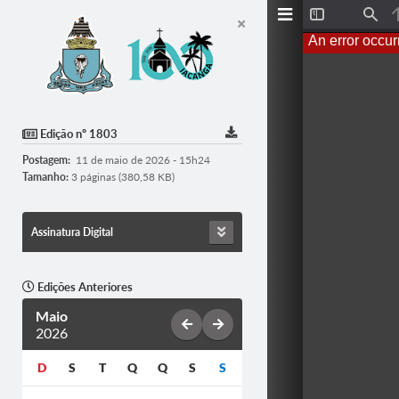
T
F
o
i
An error occur
g
n
g
d
l
e
S
i
d
Edição nº 1803
e
b
Postagem:
11 de maio de 2026 - 15h24
a
r
Tamanho:
3 páginas (380,58 KB)
Assinatura Digital
Edições Anteriores
Maio
2026
D
S
T
Q
Q
S
S