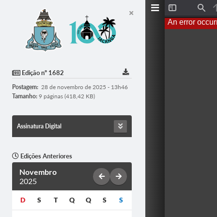
T
F
o
i
An error occur
g
n
g
d
l
e
S
i
d
Edição nº 1682
e
b
Postagem:
28 de novembro de 2025 - 13h46
a
r
Tamanho:
9 páginas (418,42 KB)
Assinatura Digital
Edições Anteriores
Novembro
2025
D
S
T
Q
Q
S
S