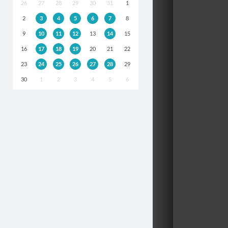
26
27
28
29
30
31
1
2
3
4
5
6
7
8
9
10
11
12
13
14
15
16
17
18
19
20
21
22
23
24
25
26
27
28
29
30
1
2
3
4
5
6