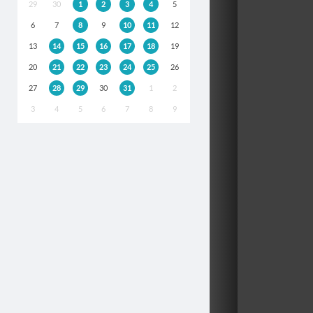
29
30
1
2
3
4
5
6
7
8
9
10
11
12
13
14
15
16
17
18
19
20
21
22
23
24
25
26
27
28
29
30
31
1
2
3
4
5
6
7
8
9