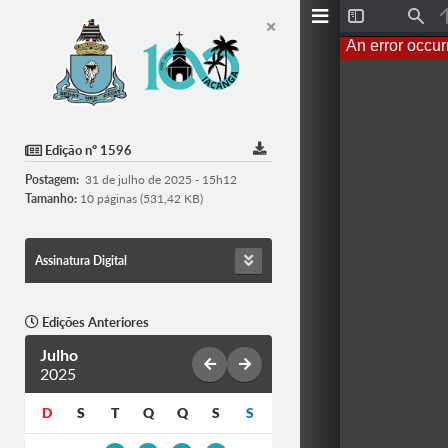
T
F
o
i
An error occur
g
n
g
d
l
e
S
i
d
Edição nº 1596
e
b
Postagem:
31 de julho de 2025 - 15h12
a
r
Tamanho:
10 páginas (531,42 KB)
Assinatura Digital
Edições Anteriores
Julho
2025
D
S
T
Q
Q
S
S