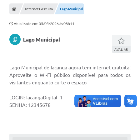
Diário Oficial
Internet Gratuíta
Lago Municipal
Secretarias
Atualizado em: 05/05/2026 às 08h11
Cartas de Serviços
Lago Municipal
Editais
AVALIAR
Transparência
Lago Municipal de Iacanga agora tem internet gratuita!
Internet Gratuita
Aproveite o Wi-Fi público disponível para todos os
Contato
visitantes enquanto curte o espaço
FAQ / Perguntas e Respostas Frequentes
LOGIN: IacangaDigital_1
SENHA: 12345678