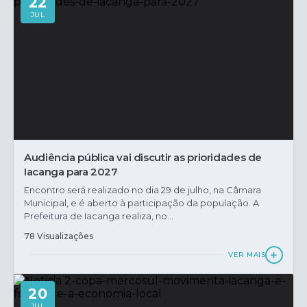
22
JUL
Audiência pública vai discutir as prioridades de
Iacanga para 2027
Encontro será realizado no dia 29 de julho, na Câmara
Municipal, e é aberto à participação da população. A
Prefeitura de Iacanga realiza, no...
78 Visualizações
VER MAIS
20
JUL