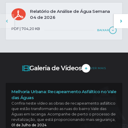
Relatório de Análise de Água Semana
04 de 2026
PDF | 704,20 KB
BAIXAR
Galeria de Vídeos
VER MAIS
Melhoria Urbana: Recapeamento Asfáltico no Vale
das Águas
Confira neste vídeo as obras de recapeamento asfáltico
que estão transformando as ruas do bairro Vale das
Águas em Iacanga. Acompanhe de perto o processo de
revitalização, que está proporcionando mais segurança,
conforto e qualidade de vida para os moradores. Veja
01 de Julho de 2024