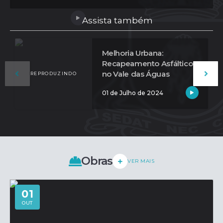
imagens do antes e depois das vias e saiba como essa
iniciativa está beneficiando a mobilidade urbana e
Assista também
impulsionando o...
Melhoria Urbana:
Recapeamento Asfáltico
no Vale das Águas
01 de Julho de 2024
Obras
VER MAIS
01
OUT